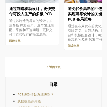
原理图的逻辑设计文档
通过制造驱动设计，更快交
避免代价高昂的互连错
（*.MbsDoc）和基于物理
的文档（*.MbaDoc）来
付可投入生产的多板 PCB
实现可靠设计的关键多
这些文件类型将现有的
PCB 布局策略
通过以制造为导向的设计，加
Altium Designer项目
速多板 PCB 生产。及早发现装
通过在布局发布前优化连
多板设计环境。在这里，
配、采购和互连问题，更快交
引脚定义、过渡结构、回
作为完整的系统相互连接
付可直接投产的输出成果。
径和机械配合设计，可避
辑和检查。 从子PCB项目
价高昂的多板 PCB 互连
中创建多板系统原理图设
阅读文章
基本步骤为：…
阅读文章
返回主页
目录
PCB级别还是系统级别？
从数据跟踪开始