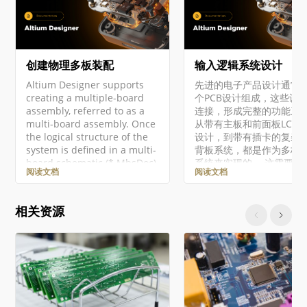
创建物理多板装配
输入逻辑系统设计
Altium Designer supports
先进的电子产品设计通常
creating a multiple-board
个PCB设计组成，这些设
assembly, referred to as a
连接，形成完整的功能系
multi-board assembly. Once
从带有主板和前面板LCD
the logical structure of the
设计，到带有插卡的复杂
system is defined in a multi-
背板系统，都是作为多板
board schematic (*.MbsDoc),
系统来实现的。 这需要一
阅读文档
阅读文档
the physical multi-board
水平的设计系统，能够在
design is then created by
上和物理上连接多个“子”P
transferring the system
计，同时保持其引脚和网
相关资源
design into an empty multi-
接的完整性。Altium Desi
board assembly document
以专用的多板设计环境形
(*.MbaDoc). This process will
持集成系统级设计，该环
load the physical
具系统的逻辑设计（原理
representation (PCBs and
和物理设计（PCB）。 在
other…
Altium Designer中，
板设计由专门的多板项目
（*.PrjMbd）及其组成