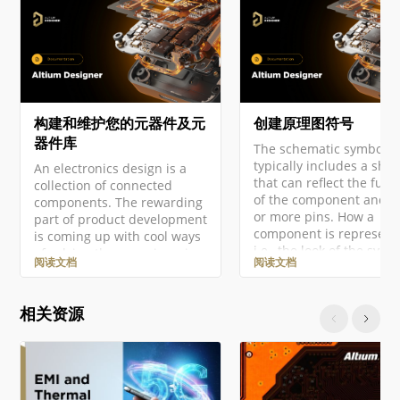
构建和维护您的元器件及元
创建原理图符号
器件库
The schematic symbol
typically includes a sha
An electronics design is a
that can reflect the func
collection of connected
of the component and o
components. The rewarding
or more pins. How a
part of product development
component is represent
is coming up with cool ways
i.e., the look of the symb
of solving those engineering
阅读文档
阅读文档
and arrangement of
challenges and connecting
component pins, is up t
those components to craft
designer. This should b
your unique design.
相关资源
done to comply with the
However, a large part of the
requirements of your
work, and to many
organization and the de
designers, the more tedious
standards you choose t
part, is creating the
adopt. One component
components. While it might