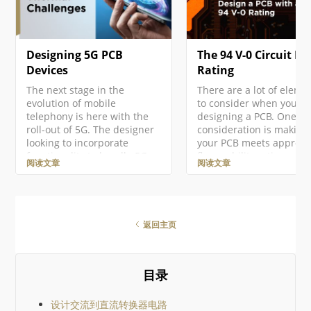
symbol can represent t
not be exciting, the
components become a…
Designing 5G PCB
The 94 V-0 Circuit B
Devices
Rating
The next stage in the
There are a lot of eleme
evolution of mobile
to consider when you ar
telephony is here with the
designing a PCB. One
roll-out of 5G. The designer
consideration is making
looking to incorporate
your PCB meets approv
functionality to handle 5G
flammability ratings. If 
阅读文章
阅读文章
signals into their circuits will
need to design a PCB wi
face some challenging
94 V-0 rating, which me
issues. So, what’s so special
the specimen cannot bu
about 5G? The main change
for more than 10 second
in the jump from 4G to 5G is
When working with circu
返回主页
the frequency band at which
you have to choose the r
signals are transmitted. For
materials to make sure 
4G, this band covered 0.7
PCB indeed receives a 9
目录
GHz up to 2.5 GHz. For 5G,
rating. Altium Designer 
this new band is an order of
all the tools and resour
magnitude larger, with
you need to
设计交流到直流转换器电路