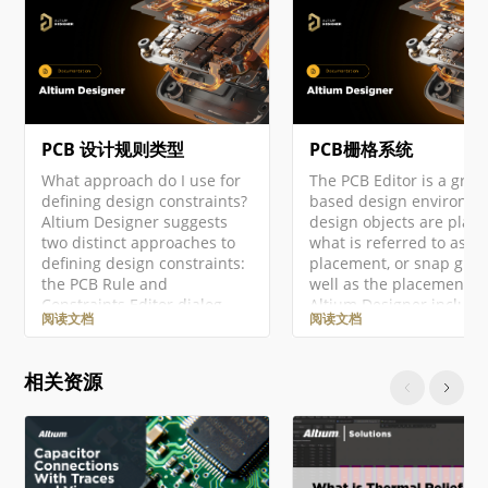
PCB 设计规则类型
PCB栅格系统
What approach do I use for
The PCB Editor is a grid-
defining design constraints?
based design environme
Altium Designer suggests
design objects are plac
two distinct approaches to
what is referred to as th
defining design constraints:
placement, or snap grid.
the PCB Rule and
well as the placement gr
Constraints Editor dialog
Altium Designer include
阅读文档
阅读文档
and the Constraint Manager.
number of additional s
The Constraint Manager is
features, designed to he
available in a PCB design
you accurately position
相关资源
project only if the Constraint
align design objects.
Management option was
Together, these features
enabled in the Create
referred to as the Unifie
Project dialog when this
Cursor-Snap System.
project was created. Note
'Cursor-snap' is the