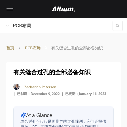
Skip
to
main
content
PCB布局
首页
PCB布局
有关缝合过孔的全部必备知识
有关缝合过孔的全部必备知识
Zachariah Peterson
| 已创建：December 9, 2022 |
已更新：January 16, 2023
At a Glance
缝合过孔不仅仅是周期性的过孔阵列，它们还提供
电源、RF、高速等领域所需的跨层网络连接组。