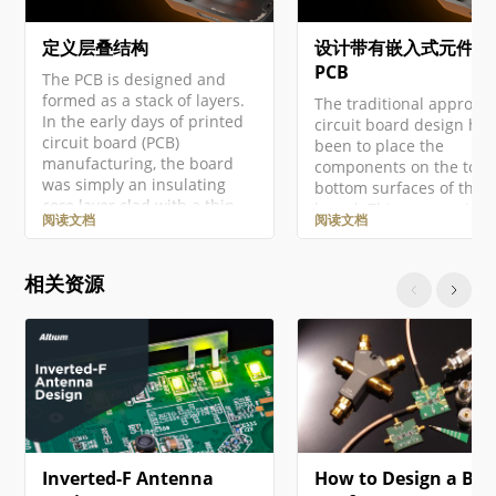
定义层叠结构
设计带有嵌入式元件的
PCB
The PCB is designed and
formed as a stack of layers.
The traditional approach
In the early days of printed
circuit board design has
circuit board (PCB)
been to place the
manufacturing, the board
components on the top
was simply an insulating
bottom surfaces of the
core layer clad with a thin
board. This process is w
阅读文档
阅读文档
layer of copper on one or
supported by circuit bo
both sides. Connections are
assembly houses, which
formed in the copper
typically use automated
相关资源
layer(s) as conductive traces
and place machines to
by etching away (removing)
position each componen
unwanted copper. Fast
ready to be soldered on
forward to today, where
the surface. The ever-
almost all PCB designs have
increasing demand for
multiple…
smaller and more integ
electronic products,…
Inverted-F Antenna
How to Design a Bia