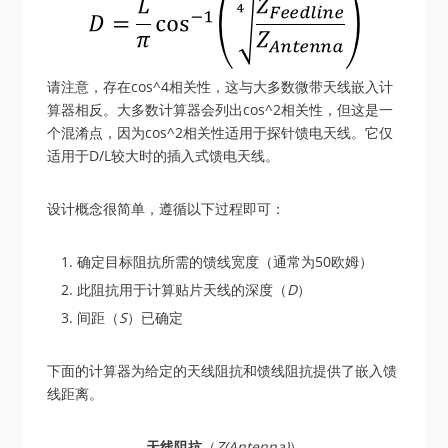
请注意，存在cos^4相关性，这与大多数微带天线嵌入计
算器相反。大多数计算器会列出cos^2相关性，但这是一
个混淆点，因为cos^2相关性适用于探针馈电天线。它仅
适用于D/L较大时的插入式馈电天线。
设计概念很简单，遵循以下过程即可：
确定目标阻抗所需的馈线宽度（通常为50欧姆）
此阻抗用于计算贴片天线的深度（
D
）
间距（
S
）已确定
下面的计算器为给定的天线阻抗和馈线阻抗提供了嵌入馈
线距离。
天线阻抗
（
Z(Antenna)
）