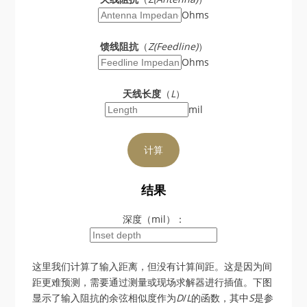
Ohms
馈线阻抗
（
Z(Feedline)
）
Ohms
天线长度
（
L
）
mil
结果
深度（mil）：
这里我们计算了输入距离，但没有计算间距。这是因为间
距更难预测，需要通过测量或现场求解器进行插值。下图
显示了输入阻抗的余弦相似度作为
D
/
L
的函数，其中
S
是参