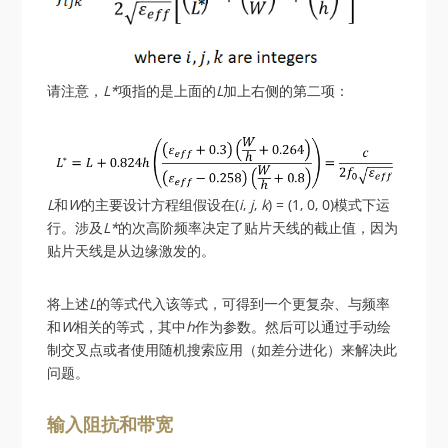
请注意，
L*
项指的是上面的
L
加上右侧的第二项：
L
和
W
的主要设计方程组假设在(
i
,
j
,
k
) = (1, 0, 0)模式下运
行。涉及
L*
的次高阶频率决定了贴片天线的截止值，因为
贴片天线是从边缘激发的。
将上述
L
的等式代入该等式，可得到一个更复杂、与频率
和
W
相关的等式，其中
h
作为参数。然后可以通过手动绘
制交叉点或者使用随机搜索应用（如差分进化）来解决此
问题。
输入阻抗和带宽