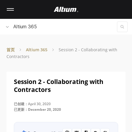
Skip
to
main
content
Altium 365
首页
Altium 365
Session 2 - Collaborating with
Contractors
Session 2 - Collaborating with
Contractors
已创建：April 30, 2020
已更新：December 20, 2020