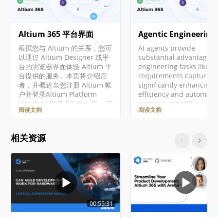
Altium 365 平台界面
Agentic Engineering
根据您与 Altium 的关系，您可
AI agents provide
以通过 Altium Designer 或平
substantial advantages 
台的浏览器界面体验 Altium 平
engineering tasks like
台提供的服务。本页将介绍后
requirements capturing
者，并概述当您注册 Altium 帐
significantly enhancing
户并登录Altium Platform
efficiency and automati
Interface 时将看到的内容。 有
complex, repetitive
阅读文档
阅读文档
关 Altium 365 平台安全性、可
workflows. Requirement
靠性、隐私和合规性的最新信
Portal's Engineering
息，请访问Altium 365 信任中
Assistant leverages AI
相关资源
心。 对于需要符合美国政府安
technologies to provide
全法规（如 ITAR 和 EAR）的组
with fast, automated re
织，Altium 提供了基于美国的
tool for your requireme
Altium 365 GovCloud ，在
that allows you to ask
AWS GovCloud区域运行，并
questions about
提供额外的数据保护措施。 ►
requirements in your
更多信息，请参见Altium 365
current project in free…
00:55:31
00
GovCloud及其相关常见问题解
答。 注册Altium账户 访问