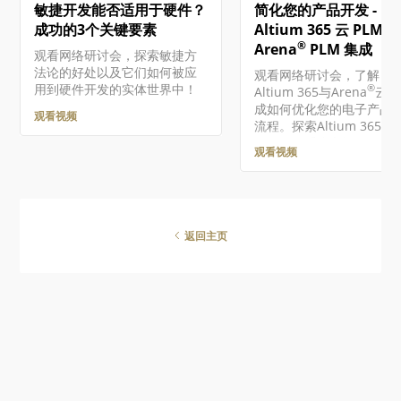
敏捷开发能否适用于硬件？
简化您的产品开发 -
Altium软件和服务需要您有一
个与您的电子邮件地址相关联
成功的3个关键要素
Altium 365 云 PLM 
的Altium Account 。如果您的
®
Arena
PLM 集成
观看网络研讨会，探索敏捷方
公司还没有创建一个账户…
法论的好处以及它们如何被应
观看网络研讨会，了解
用到硬件开发的实体世界中！
®
Altium 365与Arena
云P
成如何优化您的电子产品
观看视频
流程。探索Altium 365与
的云PLM系统之间的无缝
观看视频
接，旨在自动化数据流，
手动输入，并最小化导致
高昂返工的错误。
返回主页