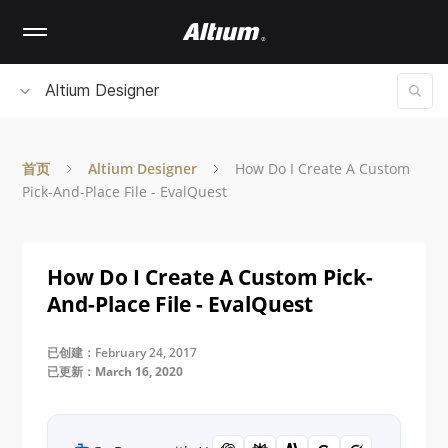
Skip
to
main
content
Altium Designer
首页
Altium Designer
How Do I Create A Custom
Pick-And-Place File - EvalQuest
How Do I Create A Custom Pick-
And-Place File - EvalQuest
已创建：February 24, 2017
已更新：March 16, 2020