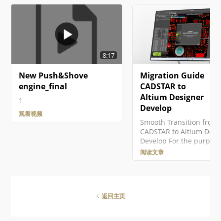
份及其他基础服务都已处理妥
CoDesigner Add-in 执
当。 作为协作功能的基础。 强
的功能，从 MCAD 软件
制版本控制。 专用评论系统的
并提取板卡与元器件数据
优势。 通知与状态。包括本地
ECAD 与 MCAD 软件通过
修改在内的文档状态对整个设
Altium Workspace 传
计团队可见。 并行 PCB 设计无
变更。Workspace 可托
8:17
需任何复杂设置即可工作。 能
端的 Altium 365 上，或
够将共享项目给多人进行编
Altium On-Prem Enterpr
New Push&Shove
Migration Guide
辑，或仅用于查看与评论。 使
Server 部署在您的公司网
用Project History feature时具
中。Workspace 充当桥
engine_final
CADSTAR to
备完整功能，包括与 VCS 相关
ECAD 与 MCAD 软件都
Altium Designer
1
的提交事件。 从技术角度看，
它。Workspace…
Develop
一个项目由存储在 Workspace
观看视频
Smooth Transition from
中的元信息与对 Workspace 内
CADSTAR to Altium Desi
置的基于…
Develop For the purpose
this migration guide we
阅读文章
going to focus on impor
CADSTAR Schematic and
Designs, if you require 
files migrated please ref
返回主页
their specific guide. Leg
Translation Before You S
to Import This guide will