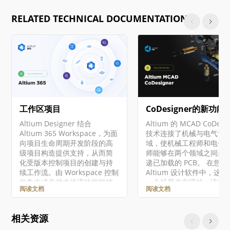
RELATED TECHNICAL DOCUMENTATION
工作区项目
CoDesigner的新功能
Altium Designer 结合
Altium 的 MCAD CoDesi
Altium 365 Workspace，为面
技术连接了机械与电气设
向项目生命周期开发阶段的高
域，使机械工程师和电子
级项目构造提供支持，从而简
师能够在两个领域之间来
化受版本控制项目的创建与持
递已加载的 PCB。 在您的
续工作流。由 Workspace 控制
Altium 设计软件中，这
的集中式存储也使该功能能够
一个扩展来实现的：该扩
阅读文档
阅读文档
作为其他协作服务的基础。 使
从 PCB 编辑器（MCAD
用基于 Workspace 的项目的一
CoDesigner extension
些关键优势包括： 存储更简
并提取板卡与元器件数据
相关资源
化。无需再决定存储位置。备
MCAD 软件中，Altium