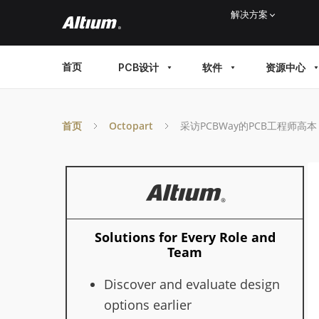
Skip
解决方案
to
main
MAIN
首页
PCB设计
软件
资源中心
content
MENU
首页
Octopart
采访PCBWay的PCB工程师高本
Solutions for Every Role and
Team
Discover and evaluate design
options earlier