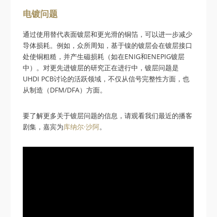
电镀问题
通过使用替代表面镀层和更光滑的铜箔，可以进一步减少
导体损耗。例如，众所周知，基于镍的镀层会在镀层接口
处使铜粗糙，并产生磁损耗（如在ENIG和ENEPIG镀层
中）。对更先进镀层的研究正在进行中，镀层问题是
UHDI PCB讨论的活跃领域，不仅从信号完整性方面，也
从制造（DFM/DFA）方面。
要了解更多关于镀层问题的信息，请观看我们最近的播客
剧集，嘉宾为
库纳尔·沙阿
。