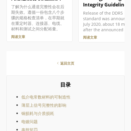
在编辑与原理图源文档中
Integrity Guidelines
了解为什么通道完整性会在后
置元件相关联的信号完整
期失效。遵循一份包含八个步
Release of the DDR5
型时，在 Signal Integrity
骤的规格检查清单，在早期就
standard was announce
Model 对话框中手动为 Ty
在重定时器、连接器、电缆、
July 2020, about 18 mon
字段设置正确条目来实现
材料和测试之间分配裕量。
after the announced
果未定义该条目，Signal
development of the first
阅读文章
阅读文章
RAM module following t
proposed standard. The
standard allows peak
speeds in excess of 520
MT/sec/pin (compare tha
返回主页
3200 MT/sec/pin with DD
with JEDEC-rated speed
to 6400 MT/sec/pin and
目录
channel bandwidth
increased up to 300 GB/
Demand for this new
低介电常数材料的可制造性
generation of memories
薄层上信号完整性的影响
8, 16, and 32 GB capacit
should
铜损耗与介质损耗
电镀问题
串扰惩罚