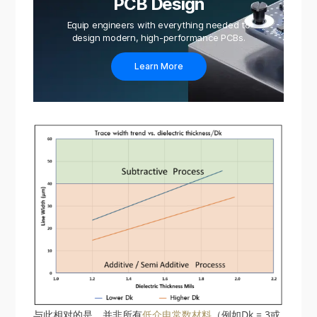
PCB Design
Equip engineers with everything needed to
design modern, high-performance PCBs.
Learn More
与此相对的是，并非所有
低介电常数材料
（例如Dk = 3或