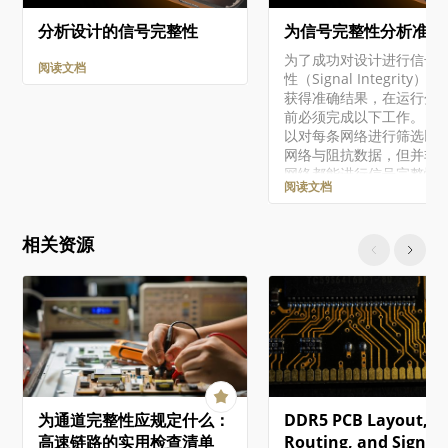
分析设计的信号完整性
为信号完整性分析准备
为了成功对设计进行信号
阅读文档
性（Signal Integrity）
获得准确结果，在运行分
前必须完成以下工作。 尽
以对每条网络进行筛选以
网络与阻抗数据，但并非
网络都能进行信号完整性
阅读文档
（电压与时序）分析。要
功筛选出所有特性，被测
中必须至少包含一个带输
相关资源
脚的 IC，且不包含其他元
例如电阻、电容和电感由
少可提供驱动源的输出引
单独无法给出仿真结果。
注意的是，当对双向网络
筛选时，会对两个方向都
仿真，并显示最差情况结
每个元件所关联的信号完
模型类型必须正确。可通
为通道完整性应规定什么：
DDR5 PCB Layout,
Signal Integrity Model
Assignments 对话框实
高速链路的实用检查清单
Routing, and Signal