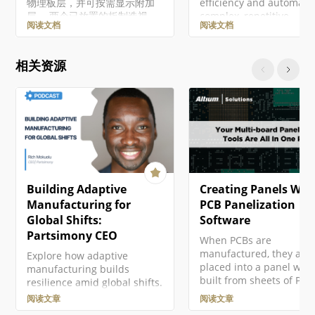
物理板层，并可按需显示附加
efficiency and automati
层。 两个已放置的板制造视
complex, repetitive
阅读文档
阅读文档
图，显示 PCB 的顶层和底层 如
workflows. Requirement
需更高的细节，可从板制造视
Portal's Engineering
图创建一个 板细节视图。 当在
Assistant leverages AI
相关资源
设计空间中选中该视图时，可
technologies to provide
在 Properties 面板中配置已放
with fast, automated re
置板制造视图的绘图表现形
tool for your requireme
式。通用视图属性在该面板的
that allows you to ask
General 选项卡（）中配置。
questions about
比例 Scale， Use Custom
requirements in your
Scale 使用这些选项配置视图的
current project in free…
比例。更多信息请参阅 使用视
图 页面。 标题 Title，
Building Adaptive
Creating Panels Wit
Location， Font 使用这些选项
配置视图的标题。更多信息请
Manufacturing for
PCB Panelization
参阅 使用视图 页面。 样式
Global Shifts:
Software
Board Line 使用下拉列表选择
Partsimony CEO
When PCBs are
用于渲染视图边框/轮廓的线宽
manufactured, they are
Explore how adaptive
和线型…
placed into a panel whic
manufacturing builds
built from sheets of PCB
resilience amid global shifts.
dielectric materials and
Unite engineering and
阅读文章
阅读文章
copper. The stack-up in 
supply chain insights to