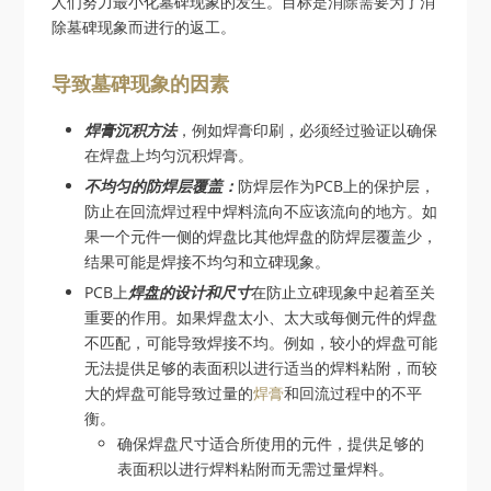
人们努力最小化墓碑现象的发生。目标是消除需要为了消
除墓碑现象而进行的返工。
导致墓碑现象的因素
焊膏沉积方法
，例如焊膏印刷，必须经过验证以确保
在焊盘上均匀沉积焊膏。
不均匀的防焊层覆盖：
防焊层作为PCB上的保护层，
防止在回流焊过程中焊料流向不应该流向的地方。如
果一个元件一侧的焊盘比其他焊盘的防焊层覆盖少，
结果可能是焊接不均匀和立碑现象。
PCB上
焊盘的设计和尺寸
在防止立碑现象中起着至关
重要的作用。如果焊盘太小、太大或每侧元件的焊盘
不匹配，可能导致焊接不均。例如，较小的焊盘可能
无法提供足够的表面积以进行适当的焊料粘附，而较
大的焊盘可能导致过量的
焊膏
和回流过程中的不平
衡。
确保焊盘尺寸适合所使用的元件，提供足够的
表面积以进行焊料粘附而无需过量焊料。