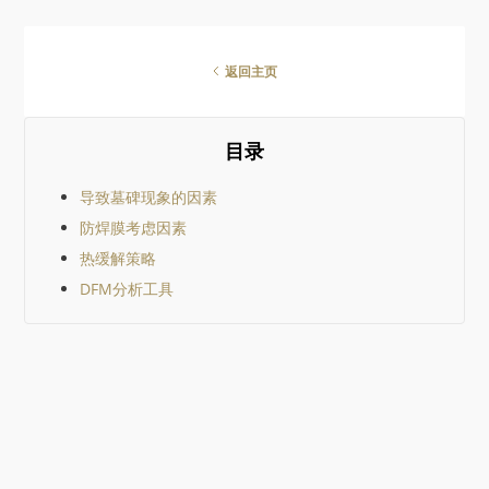
panel matches the stac
optimize production.
in your PCB design, and
multiple copies of the P
are arranged in the pane
返回主页
produce the desired vo
Multiple software
applications can be use
目录
create the mechanical
drawing and artwork for
panel. Some of this sof
导致墓碑现象的因素
is specialized CAM softw
防焊膜考虑因素
or a panel can be
热缓解策略
DFM分析工具