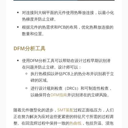
对连接到大铜平面的元件使用热释放连接，以最小化
热梯度并防止立碑。
根据元件的热需求和PCB的布局，优化热释放连接的
数量和位置。
DFM分析工具
使用DFM分析工具可以帮助在设计过程早期识别潜
在问题并防止立碑。设计师可以：
执行热模拟以评估PCB上的热分布并识别易于立
碑的区域。
进行设计规则检查（DRCs）和可制造性检查，
以确保符合
DFM指南
并识别潜在的立碑风险。
随着元件微型化的进步，
SMT装配
过程正面临压力，人们
正在努力解决为应对这些更紧密的特征尺寸所需的过程调
整。在回流焊过程中保持一致的
热曲线
，包括升温、浸泡