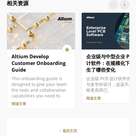
相关资源
心。 对于需要符合美国政府安
设计空间中选中该视图时
全法规（如 ITAR 和 EAR）的组
在 Properties 面板中配
织，Altium 提供了基于美国的
置板制造视图的绘图表现
Altium 365 GovCloud ，在
式。通用视图属性在该面
AWS GovCloud区域运行，并
General 选项卡（）中配
提供额外的数据保护措施。 ►
比例 Scale， Use Custo
更多信息，请参见Altium 365
Scale 使用这些选项配置
GovCloud及其相关常见问题解
比例。更多信息请参阅 使
答。 注册Altium账户 访问
图 页面。 标题 Title，
Altium Develop
企业级与中型企业 PCB
Altium软件和服务需要您有一
Location， Font 使用
个与您的电子邮件地址相关联
配置视图的标题。更多信
Customer Onboarding
计软件：在规模化下究
的Altium Account 。如果您的
参阅 使用视图 页面。 样
Guide
生了哪些变化
公司还没有创建一个账户…
Board Line 使用下拉列
This onboarding guide is
企业级 PCB 设计软件强
用于渲染视图边框/轮廓的
designed to give your team
与多学科设计，这远不只
和线型…
the tools and collaboration
格更高而已。
capabilities you need to
阅读文章
modernize your electronics
阅读文章
design workflow.
返回主页