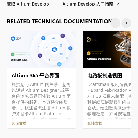
获取 Altium Develop
Altium Develop 入门指南
RELATED TECHNICAL DOCUMENTATION
Altium 365 平台界面
电路板制造视图
根据您与 Altium 的关系，您可
Draftsman 板制造视图（P
以通过 Altium Designer 或平
» Board Fabrication Vi
台的浏览器界面体验 Altium 平
对 PCB 项目未装配（裸
台提供的服务。本页将介绍后
顶层或底层观察时的自动
者，并概述当您注册 Altium 帐
合成。绘图数据来源于指
户并登录Altium Platform
物理板层，并可按需显示
Interface 时将看到的内容。 有
层。 两个已放置的板制造
阅读文档
阅读文档
关 Altium 365 平台安全性、可
图，显示 PCB 的顶层和底
靠性、隐私和合规性的最新信
需更高的细节，可从板制
息，请访问Altium 365 信任中
图创建一个 板细节视图。