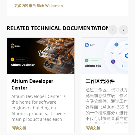
更多内容来自 Rich Weissman
RELATED TECHNICAL DOCUMENTATION
Altium Developer
工作区元器件
Center
通过工作区，您可以方便
览当前存储在该工作区中
Altium Developer Center is
有受管组件。通过工作区
the home for software
器界面（Altium 365 平
engineers building on
的一个组成部分）进行访
Altium's products. It covers
不仅可以快速查看当前有
main product areas each
（以及有多少）组件可供
with its own APIs, SDKs, and
阅读文档
阅读文档
用，还可以查看这些组件
integration surfaces. Access