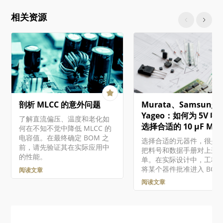
康状况摘要。深入了解后
to developer products is
可以通过专用的库健康仪
managed through
相关资源
查看有关组件健康状况的
Altium Developer Center,
细信息。这将提供有关问
where you can enroll in
更多详细信息，使您能够
programs to access
件进行相应的评估和修复。
Altium 365 API,
文档将介绍如何通过工作
Altium Designer SDK,
览器界面处理现有的受管
Embeddable Viewer, and
件。有关在设计软件中使
other developer products.
些组件的概述，包括创建
Altium 365 Altium 365…
受管组件和迁移现有的基
剖析 MLCC 的意外问题
Murata、Samsung 
件的组件库，请参阅构建
护组件和库。 虽然 "受管
Yageo：如何为 5V 电
了解直流偏压、温度和老化如
件"（或 "组件库组件"）
选择合适的 10 µF MLC
何在不知不觉中降低 MLCC 的
存储在工作区中的组件，
电容值。在最终确定 BOM 之
选择合适的元器件，很少
这些组件相关的功能存在
前，请先验证其在实际应用中
把料号和数据手册对上这
异，这取决于您对 Altium
的性能。
单。在实际设计中，工程
的访问级别。 访问组件 通
将某个器件批准进入 BOM
阅读文章
Workspace 浏览器界面的
前，必须在电气性能、电
Library – Components
阅读文章
量、可靠性、价格、供货
问受管组件…
以及生命周期风险之间做
衡。 本文将沿着一个实用
流程，演示如何为基于微