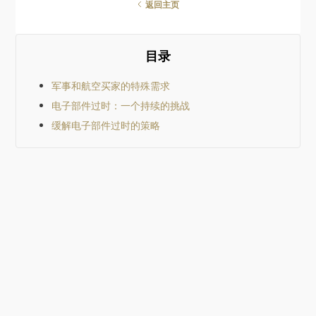
器的嵌入式系统中的 5 V 
返回主页
轨去耦网络选择一颗 10 µF
MLCC。目标很简单：通
真实世界中的表现，而不
目录
数据手册参数，帮助你在
个设计中选出合适的器件。
们将比较三款真实器件，
军事和航空买家的特殊需求
照工程师在器件选型认证
电子部件过时：一个持续的挑战
际采用的标准，一步步缩
围，同时以 Octopart 作
缓解电子部件过时的策略
工具。 关键要点 10 µF 的
MLCC 在你的电路中并不
始终是 10 µF。直流偏置
电压会显著降低其有效电
值。 生命周期状态和已认
替代料与电气性能同样重
一个 EOL 器件就可能迫
行代价高昂的重新设计。 
一工作流程中比较器件有
提升决策质量。 Octopart
格、价格、库存、生命周
替代料整合在一起，从而
元器件选择。